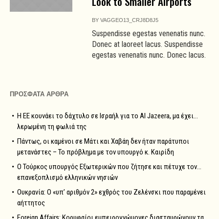
Look to Smaller Airports
BY
VAGGEO13_CRJ8D8J5
Suspendisse egestas venenatis nunc.
Donec at laoreet lacus. Suspendisse
egestas venenatis nunc. Donec lacus.
ΠΡΟΣΦΑΤΑ ΑΡΘΡΑ
Η ΕΕ κουνάει το δάχτυλο σε Ισραήλ για το Al Jazeera, μα έχει…
λερωμένη τη φωλιά της
Πάντως, οι καμένοι σε Μάτι και Χαβάη δεν ήταν παράτυποι
μετανάστες – Το πρόβλημα με τον υπουργό κ. Καιρίδη
Ο Τούρκος υπουργός Εξωτερικών που ζήτησε και πέτυχε τον…
επανεξοπλισμό ελληνικών νησιών
Ουκρανία: Ο «υπ’ αριθμόν 2» εχθρός του Ζελένσκι που παραμένει
αήττητος
Foreign Affairs: Κορυφαίοι εμπειρογνώμονες διασταυρώνουν τα