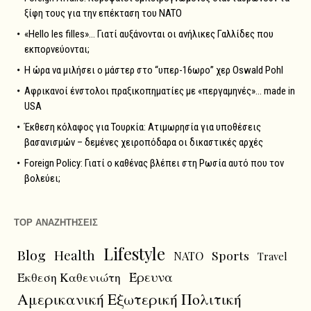
ξίφη τους για την επέκταση του NATO
«Hello les filles»… Γιατί αυξάνονται οι ανήλικες Γαλλίδες που
εκπορνεύονται;
Η ώρα να μιλήσει ο μάστερ στο “υπερ-16ωρο” χερ Oswald Pohl
Αφρικανοί ένστολοι πραξικοπηματίες με «περγαμηνές»… made in
USA
Έκθεση κόλαφος για Τουρκία: Ατιμωρησία για υποθέσεις
βασανισμών – δεμένες χειροπόδαρα οι δικαστικές αρχές
Foreign Policy: Γιατί ο καθένας βλέπει στη Ρωσία αυτό που τον
βολεύει;
TOP ΑΝΑΖΗΤΗΣΕΙΣ
Lifestyle
Blog
Health
Sports
NATO
Travel
Έρευνα
Έκθεση Καθενιώτη
Αμερικανική Εξωτερική Πολιτική