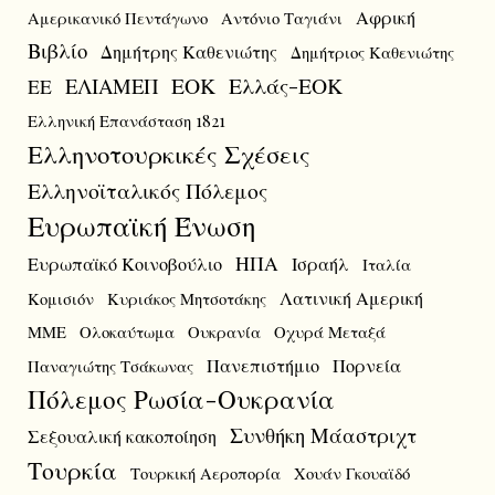
Αφρική
Αμερικανικό Πεντάγωνο
Αντόνιο Ταγιάνι
Βιβλίο
Δημήτρης Καθενιώτης
Δημήτριος Καθενιώτης
ΕΟΚ
Ελλάς-ΕΟΚ
ΕΛΙΑΜΕΠ
ΕΕ
Ελληνική Επανάσταση 1821
Ελληνοτουρκικές Σχέσεις
Ελληνοϊταλικός Πόλεμος
Ευρωπαϊκή Ένωση
ΗΠΑ
Ευρωπαϊκό Κοινοβούλιο
Ισραήλ
Ιταλία
Λατινική Αμερική
Κομισιόν
Κυριάκος Μητσοτάκης
ΜΜΕ
Ολοκαύτωμα
Ουκρανία
Οχυρά Μεταξά
Πανεπιστήμιο
Πορνεία
Παναγιώτης Τσάκωνας
Πόλεμος Ρωσία-Ουκρανία
Συνθήκη Μάαστριχτ
Σεξουαλική κακοποίηση
Τουρκία
Τουρκική Αεροπορία
Χουάν Γκουαϊδό