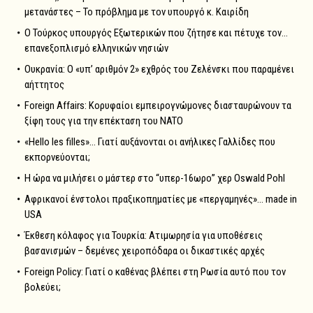
μετανάστες – Το πρόβλημα με τον υπουργό κ. Καιρίδη
Ο Τούρκος υπουργός Εξωτερικών που ζήτησε και πέτυχε τον…
επανεξοπλισμό ελληνικών νησιών
Ουκρανία: Ο «υπ’ αριθμόν 2» εχθρός του Ζελένσκι που παραμένει
αήττητος
Foreign Affairs: Κορυφαίοι εμπειρογνώμονες διασταυρώνουν τα
ξίφη τους για την επέκταση του NATO
«Hello les filles»… Γιατί αυξάνονται οι ανήλικες Γαλλίδες που
εκπορνεύονται;
Η ώρα να μιλήσει ο μάστερ στο “υπερ-16ωρο” χερ Oswald Pohl
Αφρικανοί ένστολοι πραξικοπηματίες με «περγαμηνές»… made in
USA
Έκθεση κόλαφος για Τουρκία: Ατιμωρησία για υποθέσεις
βασανισμών – δεμένες χειροπόδαρα οι δικαστικές αρχές
Foreign Policy: Γιατί ο καθένας βλέπει στη Ρωσία αυτό που τον
βολεύει;