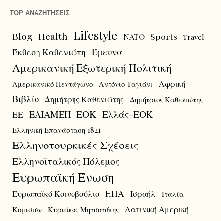
TOP ΑΝΑΖΗΤΗΣΕΙΣ
Lifestyle
Blog
Health
Sports
NATO
Travel
Έρευνα
Έκθεση Καθενιώτη
Αμερικανική Εξωτερική Πολιτική
Αφρική
Αμερικανικό Πεντάγωνο
Αντόνιο Ταγιάνι
Βιβλίο
Δημήτρης Καθενιώτης
Δημήτριος Καθενιώτης
ΕΟΚ
Ελλάς-ΕΟΚ
ΕΛΙΑΜΕΠ
ΕΕ
Ελληνική Επανάσταση 1821
Ελληνοτουρκικές Σχέσεις
Ελληνοϊταλικός Πόλεμος
Ευρωπαϊκή Ένωση
ΗΠΑ
Ευρωπαϊκό Κοινοβούλιο
Ισραήλ
Ιταλία
Λατινική Αμερική
Κομισιόν
Κυριάκος Μητσοτάκης