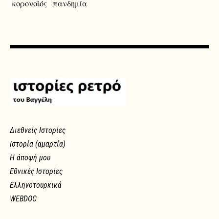
κορονοϊός
πανδημία
Διεθνείς Ιστορίες
Ιστορία (αμαρτία)
Η άποψή μου
Εθνικές Ιστορίες
Ελληνοτουρκικά
WEBDOC