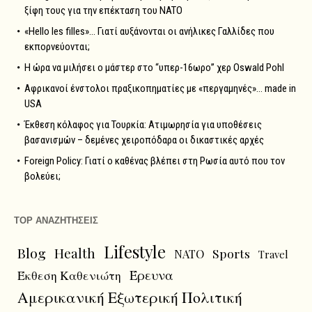
ξίφη τους για την επέκταση του NATO
«Hello les filles»… Γιατί αυξάνονται οι ανήλικες Γαλλίδες που
εκπορνεύονται;
Η ώρα να μιλήσει ο μάστερ στο “υπερ-16ωρο” χερ Oswald Pohl
Αφρικανοί ένστολοι πραξικοπηματίες με «περγαμηνές»… made in
USA
Έκθεση κόλαφος για Τουρκία: Ατιμωρησία για υποθέσεις
βασανισμών – δεμένες χειροπόδαρα οι δικαστικές αρχές
Foreign Policy: Γιατί ο καθένας βλέπει στη Ρωσία αυτό που τον
βολεύει;
TOP ΑΝΑΖΗΤΗΣΕΙΣ
Lifestyle
Blog
Health
Sports
NATO
Travel
Έρευνα
Έκθεση Καθενιώτη
Αμερικανική Εξωτερική Πολιτική