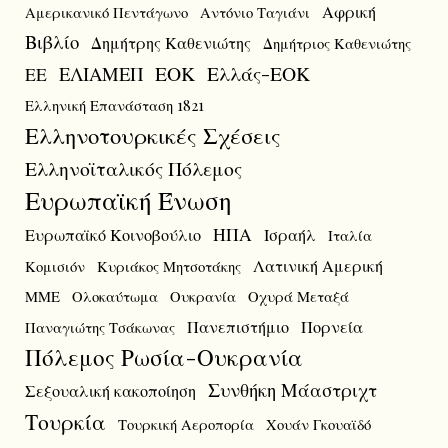
Αφρική
Αμερικανικό Πεντάγωνο
Αντόνιο Ταγιάνι
Βιβλίο
Δημήτρης Καθενιώτης
Δημήτριος Καθενιώτης
ΕΟΚ
Ελλάς-ΕΟΚ
ΕΛΙΑΜΕΠ
ΕΕ
Ελληνική Επανάσταση 1821
Ελληνοτουρκικές Σχέσεις
Ελληνοϊταλικός Πόλεμος
Ευρωπαϊκή Ένωση
ΗΠΑ
Ευρωπαϊκό Κοινοβούλιο
Ισραήλ
Ιταλία
Λατινική Αμερική
Κομισιόν
Κυριάκος Μητσοτάκης
ΜΜΕ
Ολοκαύτωμα
Ουκρανία
Οχυρά Μεταξά
Πανεπιστήμιο
Πορνεία
Παναγιώτης Τσάκωνας
Πόλεμος Ρωσία-Ουκρανία
Συνθήκη Μάαστριχτ
Σεξουαλική κακοποίηση
Τουρκία
Τουρκική Αεροπορία
Χουάν Γκουαϊδό