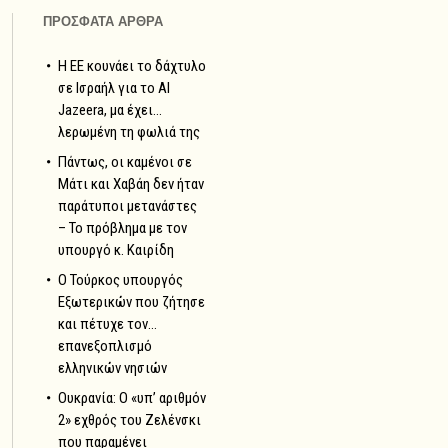
ΠΡΟΣΦΑΤΑ ΑΡΘΡΑ
Η ΕΕ κουνάει το δάχτυλο
σε Ισραήλ για το Al
Jazeera, μα έχει…
λερωμένη τη φωλιά της
Πάντως, οι καμένοι σε
Μάτι και Χαβάη δεν ήταν
παράτυποι μετανάστες
– Το πρόβλημα με τον
υπουργό κ. Καιρίδη
Ο Τούρκος υπουργός
Εξωτερικών που ζήτησε
και πέτυχε τον…
επανεξοπλισμό
ελληνικών νησιών
Ουκρανία: Ο «υπ’ αριθμόν
2» εχθρός του Ζελένσκι
που παραμένει