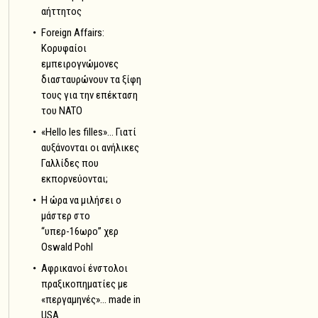
αήττητος
Foreign Affairs:
Κορυφαίοι
εμπειρογνώμονες
διασταυρώνουν τα ξίφη
τους για την επέκταση
του NATO
«Hello les filles»… Γιατί
αυξάνονται οι ανήλικες
Γαλλίδες που
εκπορνεύονται;
Η ώρα να μιλήσει ο
μάστερ στο
“υπερ-16ωρο” χερ
Oswald Pohl
Αφρικανοί ένστολοι
πραξικοπηματίες με
«περγαμηνές»… made in
USA