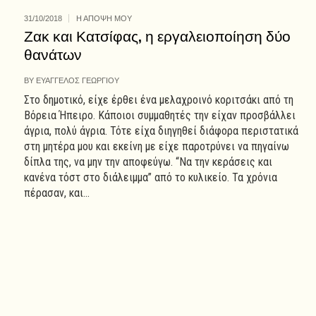
31/10/2018
Η ΑΠΟΨΗ ΜΟΥ
Ζακ και Κατσίφας, η εργαλειοποίηση δύο
θανάτων
BY
ΕΥΑΓΓΕΛΟΣ ΓΕΩΡΓΙΟΥ
Στο δημοτικό, είχε έρθει ένα μελαχροινό κοριτσάκι από τη
Βόρεια Ήπειρο. Κάποιοι συμμαθητές την είχαν προσβάλλει
άγρια, πολύ άγρια. Τότε είχα διηγηθεί διάφορα περιστατικά
στη μητέρα μου και εκείνη με είχε παροτρύνει να πηγαίνω
δίπλα της, να μην την αποφεύγω. “Να την κεράσεις και
κανένα τόστ στο διάλειμμα” από το κυλικείο. Τα χρόνια
πέρασαν, και...