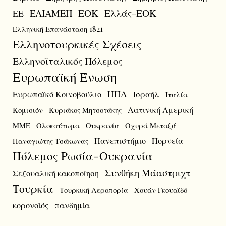
ΕΟΚ
Ελλάς-ΕΟΚ
ΕΛΙΑΜΕΠ
ΕΕ
Ελληνική Επανάσταση 1821
Ελληνοτουρκικές Σχέσεις
Ελληνοϊταλικός Πόλεμος
Ευρωπαϊκή Ένωση
ΗΠΑ
Ευρωπαϊκό Κοινοβούλιο
Ισραήλ
Ιταλία
Λατινική Αμερική
Κομισιόν
Κυριάκος Μητσοτάκης
ΜΜΕ
Ολοκαύτωμα
Ουκρανία
Οχυρά Μεταξά
Πανεπιστήμιο
Πορνεία
Παναγιώτης Τσάκωνας
Πόλεμος Ρωσία-Ουκρανία
Συνθήκη Μάαστριχτ
Σεξουαλική κακοποίηση
Τουρκία
Τουρκική Αεροπορία
Χουάν Γκουαϊδό
κορονοϊός
πανδημία