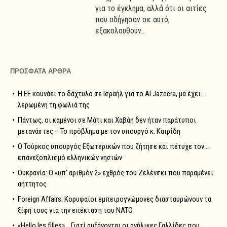
για το έγκλημα, αλλά ότι οι αιτίες
που οδήγησαν σε αυτό,
εξακολουθούν...
ΠΡΟΣΦΑΤΑ ΑΡΘΡΑ
Η ΕΕ κουνάει το δάχτυλο σε Ισραήλ για το Al Jazeera, μα έχει…
λερωμένη τη φωλιά της
Πάντως, οι καμένοι σε Μάτι και Χαβάη δεν ήταν παράτυποι
μετανάστες – Το πρόβλημα με τον υπουργό κ. Καιρίδη
Ο Τούρκος υπουργός Εξωτερικών που ζήτησε και πέτυχε τον…
επανεξοπλισμό ελληνικών νησιών
Ουκρανία: Ο «υπ’ αριθμόν 2» εχθρός του Ζελένσκι που παραμένει
αήττητος
Foreign Affairs: Κορυφαίοι εμπειρογνώμονες διασταυρώνουν τα
ξίφη τους για την επέκταση του NATO
«Hello les filles»… Γιατί αυξάνονται οι ανήλικες Γαλλίδες που