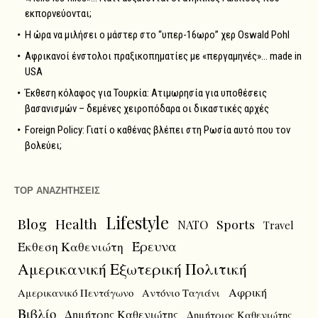
εκπορνεύονται;
Η ώρα να μιλήσει ο μάστερ στο “υπερ-16ωρο” χερ Oswald Pohl
Αφρικανοί ένστολοι πραξικοπηματίες με «περγαμηνές»… made in
USA
Έκθεση κόλαφος για Τουρκία: Ατιμωρησία για υποθέσεις
βασανισμών – δεμένες χειροπόδαρα οι δικαστικές αρχές
Foreign Policy: Γιατί ο καθένας βλέπει στη Ρωσία αυτό που τον
βολεύει;
TOP ΑΝΑΖΗΤΗΣΕΙΣ
Lifestyle
Blog
Health
Sports
NATO
Travel
Έρευνα
Έκθεση Καθενιώτη
Αμερικανική Εξωτερική Πολιτική
Αφρική
Αμερικανικό Πεντάγωνο
Αντόνιο Ταγιάνι
Βιβλίο
Δημήτρης Καθενιώτης
Δημήτριος Καθενιώτης