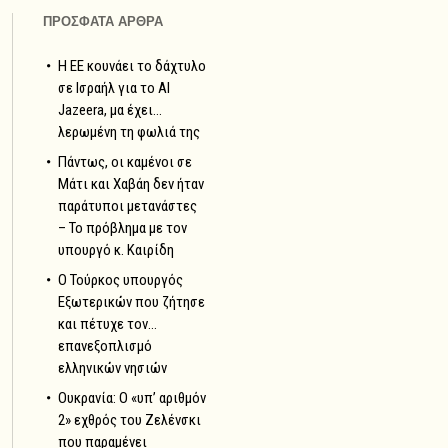
ΠΡΟΣΦΑΤΑ ΑΡΘΡΑ
Η ΕΕ κουνάει το δάχτυλο
σε Ισραήλ για το Al
Jazeera, μα έχει…
λερωμένη τη φωλιά της
Πάντως, οι καμένοι σε
Μάτι και Χαβάη δεν ήταν
παράτυποι μετανάστες
– Το πρόβλημα με τον
υπουργό κ. Καιρίδη
Ο Τούρκος υπουργός
Εξωτερικών που ζήτησε
και πέτυχε τον…
επανεξοπλισμό
ελληνικών νησιών
Ουκρανία: Ο «υπ’ αριθμόν
2» εχθρός του Ζελένσκι
που παραμένει