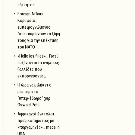
αήττητος
Foreign Affairs:
Κορυφαίοι
εμπειρογνώμονες
διασταυρώνουν τα ξίφη
τους για την επέκταση
του NATO
«Hello les filles»… Γιατί
αυξάνονται οι ανήλικες
Γαλλίδες που
εκπορνεύονται;
Η ώρα να μιλήσει ο
μάστερ στο
“υπερ-16ωρο” χερ
Oswald Pohl
Αφρικανοί ένστολοι
πραξικοπηματίες με
«περγαμηνές»… made in
USA