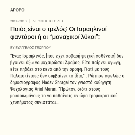
ΑΡΘΡΟ
20/09/2018
ΔΙΕΘΝΕΙΣ ΙΣΤΟΡΙΕΣ
Ποιός είναι ο τρελός: Οι Ισραηλινοί
φαντάροι ή οι “μοναχικοί λύκοι”;
BY
ΕΥΑΓΓΕΛΟΣ ΓΕΩΡΓΙΟΥ
“Ένας Ισραηλινός, [που έχει σοβαρή ψυχική ασθένεια] δεν
βγαίνει έξω να μαχαιρώσει Άραβες. Είτε παίρνει αγωγή,
είτε πηδάει στο κενό από την οροφή. Γιατί με τους
Παλαιστίνιους δεν συμβαίνει το ίδιο;” . Ρώτησε αφελώς ο
δημοσιογράφος Nadav Shragai τον γνωστό καθηγητή
Ψυχολογίας Ariel Merari. “Πρώτον, διότι στους
μουσουλμάνους το να πεθαίνεις εν ώρα τρομοκρατικού
χτυπήματος συνιστάται....