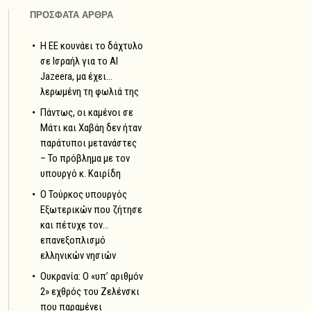
ΠΡΟΣΦΑΤΑ ΑΡΘΡΑ
Η ΕΕ κουνάει το δάχτυλο
σε Ισραήλ για το Al
Jazeera, μα έχει…
λερωμένη τη φωλιά της
Πάντως, οι καμένοι σε
Μάτι και Χαβάη δεν ήταν
παράτυποι μετανάστες
– Το πρόβλημα με τον
υπουργό κ. Καιρίδη
Ο Τούρκος υπουργός
Εξωτερικών που ζήτησε
και πέτυχε τον…
επανεξοπλισμό
ελληνικών νησιών
Ουκρανία: Ο «υπ’ αριθμόν
2» εχθρός του Ζελένσκι
που παραμένει