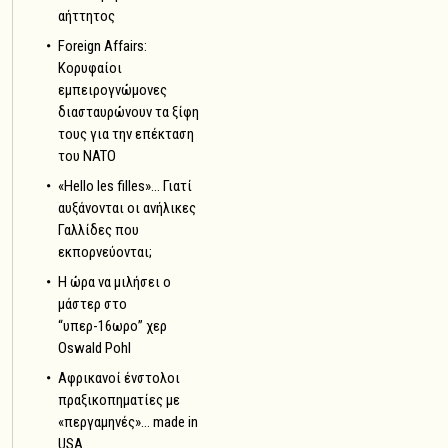
αήττητος
Foreign Affairs:
Κορυφαίοι
εμπειρογνώμονες
διασταυρώνουν τα ξίφη
τους για την επέκταση
του NATO
«Hello les filles»… Γιατί
αυξάνονται οι ανήλικες
Γαλλίδες που
εκπορνεύονται;
Η ώρα να μιλήσει ο
μάστερ στο
“υπερ-16ωρο” χερ
Oswald Pohl
Αφρικανοί ένστολοι
πραξικοπηματίες με
«περγαμηνές»… made in
USA