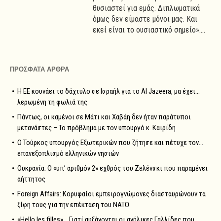
θυσιαστεί για εμάς. Διπλωματικά
όμως δεν είμαστε μόνοι μας. Και
εκεί είναι το ουσιαστικό σημείο»....
ΠΡΟΣΦΑΤΑ ΑΡΘΡΑ
Η ΕΕ κουνάει το δάχτυλο σε Ισραήλ για το Al Jazeera, μα έχει…
λερωμένη τη φωλιά της
Πάντως, οι καμένοι σε Μάτι και Χαβάη δεν ήταν παράτυποι
μετανάστες – Το πρόβλημα με τον υπουργό κ. Καιρίδη
Ο Τούρκος υπουργός Εξωτερικών που ζήτησε και πέτυχε τον…
επανεξοπλισμό ελληνικών νησιών
Ουκρανία: Ο «υπ’ αριθμόν 2» εχθρός του Ζελένσκι που παραμένει
αήττητος
Foreign Affairs: Κορυφαίοι εμπειρογνώμονες διασταυρώνουν τα
ξίφη τους για την επέκταση του NATO
«Hello les filles»… Γιατί αυξάνονται οι ανήλικες Γαλλίδες που