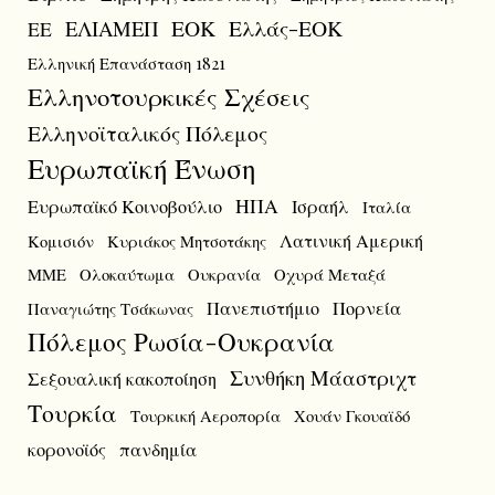
ΕΟΚ
Ελλάς-ΕΟΚ
ΕΛΙΑΜΕΠ
ΕΕ
Ελληνική Επανάσταση 1821
Ελληνοτουρκικές Σχέσεις
Ελληνοϊταλικός Πόλεμος
Ευρωπαϊκή Ένωση
ΗΠΑ
Ευρωπαϊκό Κοινοβούλιο
Ισραήλ
Ιταλία
Λατινική Αμερική
Κομισιόν
Κυριάκος Μητσοτάκης
ΜΜΕ
Ολοκαύτωμα
Ουκρανία
Οχυρά Μεταξά
Πανεπιστήμιο
Πορνεία
Παναγιώτης Τσάκωνας
Πόλεμος Ρωσία-Ουκρανία
Συνθήκη Μάαστριχτ
Σεξουαλική κακοποίηση
Τουρκία
Τουρκική Αεροπορία
Χουάν Γκουαϊδό
κορονοϊός
πανδημία