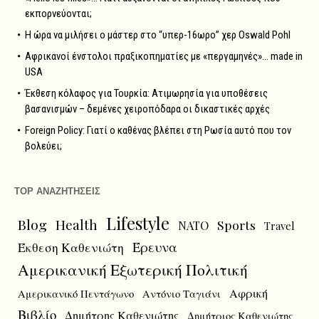
εκπορνεύονται;
Η ώρα να μιλήσει ο μάστερ στο “υπερ-16ωρο” χερ Oswald Pohl
Αφρικανοί ένστολοι πραξικοπηματίες με «περγαμηνές»… made in
USA
Έκθεση κόλαφος για Τουρκία: Ατιμωρησία για υποθέσεις
βασανισμών – δεμένες χειροπόδαρα οι δικαστικές αρχές
Foreign Policy: Γιατί ο καθένας βλέπει στη Ρωσία αυτό που τον
βολεύει;
TOP ΑΝΑΖΗΤΗΣΕΙΣ
Lifestyle
Blog
Health
Sports
NATO
Travel
Έρευνα
Έκθεση Καθενιώτη
Αμερικανική Εξωτερική Πολιτική
Αφρική
Αμερικανικό Πεντάγωνο
Αντόνιο Ταγιάνι
Βιβλίο
Δημήτρης Καθενιώτης
Δημήτριος Καθενιώτης