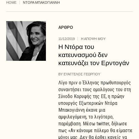
HOME
ΝΤΟΡΑ ΜΠΑΚΟΓΙΑΝΝΗ
ΑΡΘΡΟ
11/12/2019
Η ΑΠΟΨΗ ΜΟΥ
Η Ντόρα του
κατευνασμού δεν
κατευνάζει τον Ερντογάν
BY
ΕΥΑΓΓΕΛΟΣ ΓΕΩΡΓΙΟΥ
Λίγο πριν ο Έλληνας πρωθυπουργός
συναντήσει τους ομολόγους του στη
Σύνοδο Κορυφής της ΕΕ, η πρώην
υπουργός Εξωτερικών Ντόρα
Μπακογιάννη έκανε μια
αμφιλεγόμενη, το λιγότερο,
παρέμβαση. Μέσω twitter, δήλωσε
πως «Αν κάνουμε πόλεμο θα είμαστε
μόνοι μας. Δεν θα έρθει κανείς να