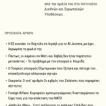
από την ομιλία του στο Ινστιτούτο
Διεθνών και Ευρωπαϊκών
Υποθέσεων...
ΠΡΟΣΦΑΤΑ ΑΡΘΡΑ
Η ΕΕ κουνάει το δάχτυλο σε Ισραήλ για το Al Jazeera, μα έχει…
λερωμένη τη φωλιά της
Πάντως, οι καμένοι σε Μάτι και Χαβάη δεν ήταν παράτυποι
μετανάστες – Το πρόβλημα με τον υπουργό κ. Καιρίδη
Ο Τούρκος υπουργός Εξωτερικών που ζήτησε και πέτυχε τον…
επανεξοπλισμό ελληνικών νησιών
Ουκρανία: Ο «υπ’ αριθμόν 2» εχθρός του Ζελένσκι που παραμένει
αήττητος
Foreign Affairs: Κορυφαίοι εμπειρογνώμονες διασταυρώνουν τα
ξίφη τους για την επέκταση του NATO
«Hello les filles»… Γιατί αυξάνονται οι ανήλικες Γαλλίδες που