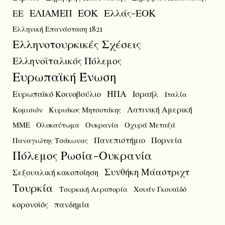
ΕΟΚ
Ελλάς-ΕΟΚ
ΕΛΙΑΜΕΠ
ΕΕ
Ελληνική Επανάσταση 1821
Ελληνοτουρκικές Σχέσεις
Ελληνοϊταλικός Πόλεμος
Ευρωπαϊκή Ένωση
ΗΠΑ
Ευρωπαϊκό Κοινοβούλιο
Ισραήλ
Ιταλία
Λατινική Αμερική
Κομισιόν
Κυριάκος Μητσοτάκης
ΜΜΕ
Ολοκαύτωμα
Ουκρανία
Οχυρά Μεταξά
Πανεπιστήμιο
Πορνεία
Παναγιώτης Τσάκωνας
Πόλεμος Ρωσία-Ουκρανία
Συνθήκη Μάαστριχτ
Σεξουαλική κακοποίηση
Τουρκία
Τουρκική Αεροπορία
Χουάν Γκουαϊδό
κορονοϊός
πανδημία