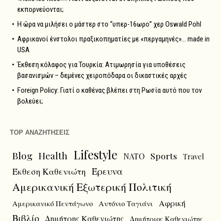
εκπορνεύονται;
Η ώρα να μιλήσει ο μάστερ στο “υπερ-16ωρο” χερ Oswald Pohl
Αφρικανοί ένστολοι πραξικοπηματίες με «περγαμηνές»… made in
USA
Έκθεση κόλαφος για Τουρκία: Ατιμωρησία για υποθέσεις
βασανισμών – δεμένες χειροπόδαρα οι δικαστικές αρχές
Foreign Policy: Γιατί ο καθένας βλέπει στη Ρωσία αυτό που τον
βολεύει;
TOP ΑΝΑΖΗΤΗΣΕΙΣ
Lifestyle
Blog
Health
Sports
NATO
Travel
Έρευνα
Έκθεση Καθενιώτη
Αμερικανική Εξωτερική Πολιτική
Αφρική
Αμερικανικό Πεντάγωνο
Αντόνιο Ταγιάνι
Βιβλίο
Δημήτρης Καθενιώτης
Δημήτριος Καθενιώτης