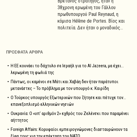
Βρετανός στρατηγός, ήταν η
38χρονη ερωμένη του Γάλλου
πρωθυπουργού Paul Reynaud, η
κόμισα Hélène de Portes. Βίος και
πολιτεία. Δεν ήταν ο μοναδικός...
ΠΡΟΣΦΑΤΑ ΑΡΘΡΑ
Η ΕΕ κουνάει το δάχτυλο σε Ισραήλ για το Al Jazeera, μα έχει…
λερωμένη τη φωλιά της
Πάντως, οι καμένοι σε Μάτι και Χαβάη δεν ήταν παράτυποι
μετανάστες – Το πρόβλημα με τον υπουργό κ. Καιρίδη
Ο Τούρκος υπουργός Εξωτερικών που ζήτησε και πέτυχε τον…
επανεξοπλισμό ελληνικών νησιών
Ουκρανία: Ο «υπ’ αριθμόν 2» εχθρός του Ζελένσκι που παραμένει
αήττητος
Foreign Affairs: Κορυφαίοι εμπειρογνώμονες διασταυρώνουν τα
ξίφη τους για την επέκταση του NATO