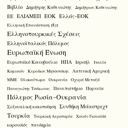
Βιβλίο
Δημήτρης Καθενιώτης
Δημήτριος Καθενιώτης
ΕΟΚ
Ελλάς-ΕΟΚ
ΕΛΙΑΜΕΠ
ΕΕ
Ελληνική Επανάσταση 1821
Ελληνοτουρκικές Σχέσεις
Ελληνοϊταλικός Πόλεμος
Ευρωπαϊκή Ένωση
ΗΠΑ
Ευρωπαϊκό Κοινοβούλιο
Ισραήλ
Ιταλία
Λατινική Αμερική
Κομισιόν
Κυριάκος Μητσοτάκης
ΜΜΕ
Ολοκαύτωμα
Ουκρανία
Οχυρά Μεταξά
Πανεπιστήμιο
Πορνεία
Παναγιώτης Τσάκωνας
Πόλεμος Ρωσία-Ουκρανία
Συνθήκη Μάαστριχτ
Σεξουαλική κακοποίηση
Τουρκία
Τουρκική Αεροπορία
Χουάν Γκουαϊδό
κορονοϊός
πανδημία