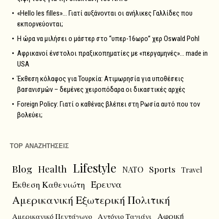
«Hello les filles»… Γιατί αυξάνονται οι ανήλικες Γαλλίδες που
εκπορνεύονται;
Η ώρα να μιλήσει ο μάστερ στο “υπερ-16ωρο” χερ Oswald Pohl
Αφρικανοί ένστολοι πραξικοπηματίες με «περγαμηνές»… made in
USA
Έκθεση κόλαφος για Τουρκία: Ατιμωρησία για υποθέσεις
βασανισμών – δεμένες χειροπόδαρα οι δικαστικές αρχές
Foreign Policy: Γιατί ο καθένας βλέπει στη Ρωσία αυτό που τον
βολεύει;
TOP ΑΝΑΖΗΤΗΣΕΙΣ
Lifestyle
Blog
Health
Sports
NATO
Travel
Έρευνα
Έκθεση Καθενιώτη
Αμερικανική Εξωτερική Πολιτική
Αφρική
Αμερικανικό Πεντάγωνο
Αντόνιο Ταγιάνι