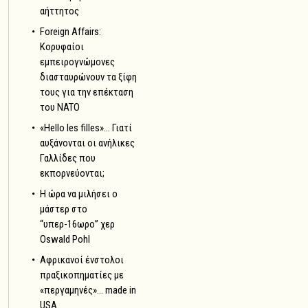
αήττητος
Foreign Affairs:
Κορυφαίοι
εμπειρογνώμονες
διασταυρώνουν τα ξίφη
τους για την επέκταση
του NATO
«Hello les filles»… Γιατί
αυξάνονται οι ανήλικες
Γαλλίδες που
εκπορνεύονται;
Η ώρα να μιλήσει ο
μάστερ στο
“υπερ-16ωρο” χερ
Oswald Pohl
Αφρικανοί ένστολοι
πραξικοπηματίες με
«περγαμηνές»… made in
USA