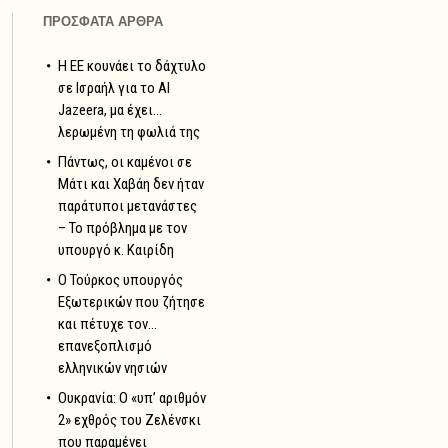
ΠΡΟΣΦΑΤΑ ΑΡΘΡΑ
Η ΕΕ κουνάει το δάχτυλο
σε Ισραήλ για το Al
Jazeera, μα έχει…
λερωμένη τη φωλιά της
Πάντως, οι καμένοι σε
Μάτι και Χαβάη δεν ήταν
παράτυποι μετανάστες
– Το πρόβλημα με τον
υπουργό κ. Καιρίδη
Ο Τούρκος υπουργός
Εξωτερικών που ζήτησε
και πέτυχε τον…
επανεξοπλισμό
ελληνικών νησιών
Ουκρανία: Ο «υπ’ αριθμόν
2» εχθρός του Ζελένσκι
που παραμένει