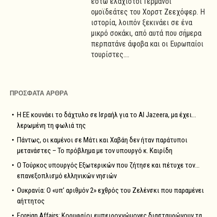
έστω ελάχιστοι Γερμανοί
ομοϊδεάτες του Χορστ Ζεεχόφερ. Η
ιστορία, λοιπόν ξεκινάει σε ένα
μικρό σοκάκι, από αυτά που σήμερα
περπατάνε άφοβα και οι Ευρωπαίοι
τουρίστες....
ΠΡΟΣΦΑΤΑ ΑΡΘΡΑ
Η ΕΕ κουνάει το δάχτυλο σε Ισραήλ για το Al Jazeera, μα έχει…
λερωμένη τη φωλιά της
Πάντως, οι καμένοι σε Μάτι και Χαβάη δεν ήταν παράτυποι
μετανάστες – Το πρόβλημα με τον υπουργό κ. Καιρίδη
Ο Τούρκος υπουργός Εξωτερικών που ζήτησε και πέτυχε τον…
επανεξοπλισμό ελληνικών νησιών
Ουκρανία: Ο «υπ’ αριθμόν 2» εχθρός του Ζελένσκι που παραμένει
αήττητος
Foreign Affairs: Κορυφαίοι εμπειρογνώμονες διασταυρώνουν τα