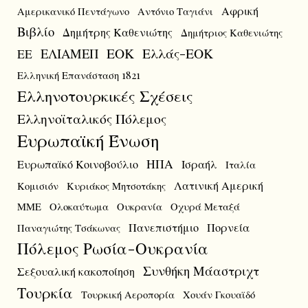
Αφρική
Αμερικανικό Πεντάγωνο
Αντόνιο Ταγιάνι
Βιβλίο
Δημήτρης Καθενιώτης
Δημήτριος Καθενιώτης
ΕΟΚ
Ελλάς-ΕΟΚ
ΕΛΙΑΜΕΠ
ΕΕ
Ελληνική Επανάσταση 1821
Ελληνοτουρκικές Σχέσεις
Ελληνοϊταλικός Πόλεμος
Ευρωπαϊκή Ένωση
ΗΠΑ
Ευρωπαϊκό Κοινοβούλιο
Ισραήλ
Ιταλία
Λατινική Αμερική
Κομισιόν
Κυριάκος Μητσοτάκης
ΜΜΕ
Ολοκαύτωμα
Ουκρανία
Οχυρά Μεταξά
Πανεπιστήμιο
Πορνεία
Παναγιώτης Τσάκωνας
Πόλεμος Ρωσία-Ουκρανία
Συνθήκη Μάαστριχτ
Σεξουαλική κακοποίηση
Τουρκία
Τουρκική Αεροπορία
Χουάν Γκουαϊδό