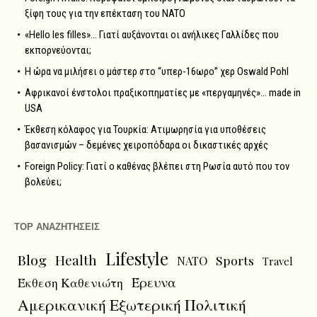
ξίφη τους για την επέκταση του NATO
«Hello les filles»… Γιατί αυξάνονται οι ανήλικες Γαλλίδες που
εκπορνεύονται;
Η ώρα να μιλήσει ο μάστερ στο “υπερ-16ωρο” χερ Oswald Pohl
Αφρικανοί ένστολοι πραξικοπηματίες με «περγαμηνές»… made in
USA
Έκθεση κόλαφος για Τουρκία: Ατιμωρησία για υποθέσεις
βασανισμών – δεμένες χειροπόδαρα οι δικαστικές αρχές
Foreign Policy: Γιατί ο καθένας βλέπει στη Ρωσία αυτό που τον
βολεύει;
TOP ΑΝΑΖΗΤΗΣΕΙΣ
Lifestyle
Blog
Health
Sports
NATO
Travel
Έρευνα
Έκθεση Καθενιώτη
Αμερικανική Εξωτερική Πολιτική