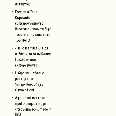
αήττητος
Foreign Affairs:
Κορυφαίοι
εμπειρογνώμονες
διασταυρώνουν τα ξίφη
τους για την επέκταση
του NATO
«Hello les filles»… Γιατί
αυξάνονται οι ανήλικες
Γαλλίδες που
εκπορνεύονται;
Η ώρα να μιλήσει ο
μάστερ στο
“υπερ-16ωρο” χερ
Oswald Pohl
Αφρικανοί ένστολοι
πραξικοπηματίες με
«περγαμηνές»… made in
USA