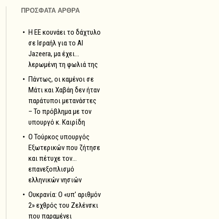
ΠΡΟΣΦΑΤΑ ΑΡΘΡΑ
Η ΕΕ κουνάει το δάχτυλο
σε Ισραήλ για το Al
Jazeera, μα έχει…
λερωμένη τη φωλιά της
Πάντως, οι καμένοι σε
Μάτι και Χαβάη δεν ήταν
παράτυποι μετανάστες
– Το πρόβλημα με τον
υπουργό κ. Καιρίδη
Ο Τούρκος υπουργός
Εξωτερικών που ζήτησε
και πέτυχε τον…
επανεξοπλισμό
ελληνικών νησιών
Ουκρανία: Ο «υπ’ αριθμόν
2» εχθρός του Ζελένσκι
που παραμένει