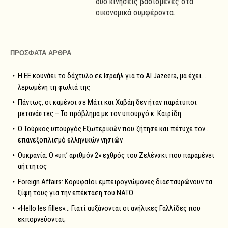
δύο κινήσεις βασισμένες στα
οικονομικά συμφέροντα.
ΠΡΟΣΦΑΤΑ ΑΡΘΡΑ
Η ΕΕ κουνάει το δάχτυλο σε Ισραήλ για το Al Jazeera, μα έχει…
λερωμένη τη φωλιά της
Πάντως, οι καμένοι σε Μάτι και Χαβάη δεν ήταν παράτυποι
μετανάστες – Το πρόβλημα με τον υπουργό κ. Καιρίδη
Ο Τούρκος υπουργός Εξωτερικών που ζήτησε και πέτυχε τον…
επανεξοπλισμό ελληνικών νησιών
Ουκρανία: Ο «υπ’ αριθμόν 2» εχθρός του Ζελένσκι που παραμένει
αήττητος
Foreign Affairs: Κορυφαίοι εμπειρογνώμονες διασταυρώνουν τα
ξίφη τους για την επέκταση του NATO
«Hello les filles»… Γιατί αυξάνονται οι ανήλικες Γαλλίδες που
εκπορνεύονται;