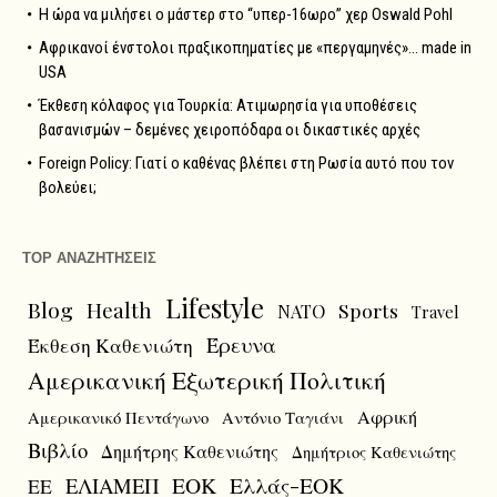
Η ώρα να μιλήσει ο μάστερ στο “υπερ-16ωρο” χερ Oswald Pohl
Αφρικανοί ένστολοι πραξικοπηματίες με «περγαμηνές»… made in
USA
Έκθεση κόλαφος για Τουρκία: Ατιμωρησία για υποθέσεις
βασανισμών – δεμένες χειροπόδαρα οι δικαστικές αρχές
Foreign Policy: Γιατί ο καθένας βλέπει στη Ρωσία αυτό που τον
βολεύει;
TOP ΑΝΑΖΗΤΗΣΕΙΣ
Lifestyle
Blog
Health
Sports
NATO
Travel
Έρευνα
Έκθεση Καθενιώτη
Αμερικανική Εξωτερική Πολιτική
Αφρική
Αμερικανικό Πεντάγωνο
Αντόνιο Ταγιάνι
Βιβλίο
Δημήτρης Καθενιώτης
Δημήτριος Καθενιώτης
ΕΟΚ
Ελλάς-ΕΟΚ
ΕΛΙΑΜΕΠ
ΕΕ