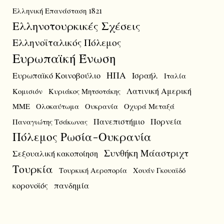
Ελληνική Επανάσταση 1821
Ελληνοτουρκικές Σχέσεις
Ελληνοϊταλικός Πόλεμος
Ευρωπαϊκή Ένωση
ΗΠΑ
Ευρωπαϊκό Κοινοβούλιο
Ισραήλ
Ιταλία
Λατινική Αμερική
Κομισιόν
Κυριάκος Μητσοτάκης
ΜΜΕ
Ολοκαύτωμα
Ουκρανία
Οχυρά Μεταξά
Πανεπιστήμιο
Πορνεία
Παναγιώτης Τσάκωνας
Πόλεμος Ρωσία-Ουκρανία
Συνθήκη Μάαστριχτ
Σεξουαλική κακοποίηση
Τουρκία
Τουρκική Αεροπορία
Χουάν Γκουαϊδό
κορονοϊός
πανδημία