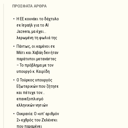
ΠΡΟΣΦΑΤΑ ΑΡΘΡΑ
Η ΕΕ κουνάει το δάχτυλο
σε Ισραήλ για το Al
Jazeera, μα έχει…
λερωμένη τη φωλιά της
Πάντως, οι καμένοι σε
Μάτι και Χαβάη δεν ήταν
παράτυποι μετανάστες
– Το πρόβλημα με τον
υπουργό κ. Καιρίδη
Ο Τούρκος υπουργός
Εξωτερικών που ζήτησε
και πέτυχε τον…
επανεξοπλισμό
ελληνικών νησιών
Ουκρανία: Ο «υπ’ αριθμόν
2» εχθρός του Ζελένσκι
που παραμένει