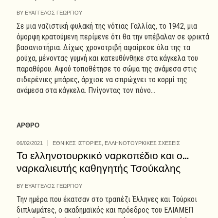
BY
ΕΥΑΓΓΕΛΟΣ ΓΕΩΡΓΙΟΥ
Σε μια ναζιστική φυλακή της νότιας Γαλλίας, το 1942, μια
όμορφη κρατούμενη περίμενε ότι θα την υπέβαλαν σε φρικτά
βασανιστήρια. Δίχως χρονοτριβή αφαίρεσε όλα της τα
ρούχα, μένοντας γυμνή και κατευθύνθηκε στα κάγκελα του
παραθύρου. Αφού τοποθέτησε το σώμα της ανάμεσα στις
σιδερένιες μπάρες, άρχισε να σπρώχνει το κορμί της
ανάμεσα στα κάγκελα. Πνίγοντας τον πόνο...
ΑΡΘΡΟ
06/02/2021
ΕΘΝΙΚΕΣ ΙΣΤΟΡΙΕΣ
,
ΕΛΛΗΝΟΤΟΥΡΚΙΚΕΣ ΣΧΕΣΕΙΣ
Το ελληνοτουρκικό ναρκοπέδιο και ο…
ναρκαλιευτής καθηγητής Τσούκαλης
BY
ΕΥΑΓΓΕΛΟΣ ΓΕΩΡΓΙΟΥ
Την ημέρα που έκατσαν στο τραπέζι Έλληνες και Τούρκοι
διπλωμάτες, ο ακαδημαϊκός και πρόεδρος του ΕΛΙΑΜΕΠ