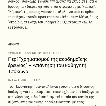
Λουκάς Τσούκαλης ένιωσε την ανάγκη να ισχυριστεί ότι ο
δρόμος των διερευνητικών είναι στρωμένος με “νάρκες”.
“Νάρκες”, τις οποίες –όπως καταλαβαίνω από το άρθρο
του– έχουν τοποθετήσει κάποιοι κύκλοι στην Αθήνα, όπως
“ακραίοι”, στελέχη του υπουργείου Εξωτερικών κτλ. Ας
εξετάσουμε...
ΑΡΘΡΟ
13/11/2020
ΕΛΛΗΝΟΤΟΥΡΚΙΚΕΣ ΣΧΕΣΕΙΣ
Περί “χρηματισμού της ακαδημαϊκής
έρευνας” – Απάντηση του καθηγητή
Τσάκωνα
BY
ΕΥΑΓΓΕΛΟΣ ΓΕΩΡΓΙΟΥ
Του Παναγιώτης Τσάκωνα* Είναι γνωστό ότι ο δημόσιος
διάλογος για τις ελληνοτουρκικές σχέσεις δεν διεξάγεται
στη χώρα μας, ειδικά κατά την τελευταία πενταετία της
αυξανόμενης τουρκικής προκλητικότητας, με τους