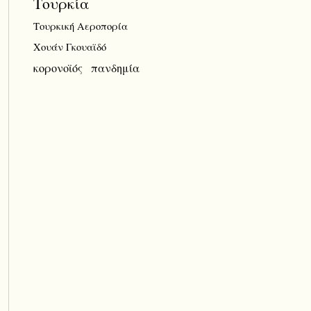
Τουρκία
Τουρκική Αεροπορία
Χουάν Γκουαϊδό
κορονοϊός
πανδημία