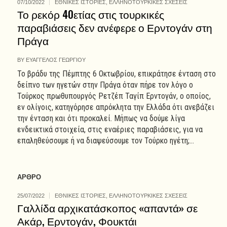
07/10/2022
ΕΘΝΙΚΕΣ ΙΣΤΟΡΙΕΣ
,
ΕΛΛΗΝΟΤΟΥΡΚΙΚΕΣ ΣΧΕΣΕΙΣ
Το ρεκόρ 40ετίας στις τουρκικές
παραβιάσεις δεν ανέφερε ο Ερντογάν στη
Πράγα
BY
ΕΥΑΓΓΕΛΟΣ ΓΕΩΡΓΙΟΥ
Το βράδυ της Πέμπτης 6 Οκτωβρίου, επικράτησε ένταση στο
δείπνο των ηγετών στην Πράγα όταν πήρε τον λόγο ο
Τούρκος πρωθυπουργός Ρετζέπ Ταγίπ Ερντογάν, ο οποίος,
εν ολίγοις, κατηγόρησε απρόκλητα την Ελλάδα ότι ανεβάζει
την ένταση και ότι προκαλεί. Μήπως να δούμε λίγα
ενδεικτικά στοιχεία, στις εναέριες παραβιάσεις, για να
επαληθεύσουμε ή να διαψεύσουμε τον Τούρκο ηγέτη;...
ΑΡΘΡΟ
25/07/2022
ΕΘΝΙΚΕΣ ΙΣΤΟΡΙΕΣ
,
ΕΛΛΗΝΟΤΟΥΡΚΙΚΕΣ ΣΧΕΣΕΙΣ
Γαλλίδα αρχικατάσκοπος «απαντά» σε
Ακάρ, Ερντογάν, Φουκτάι