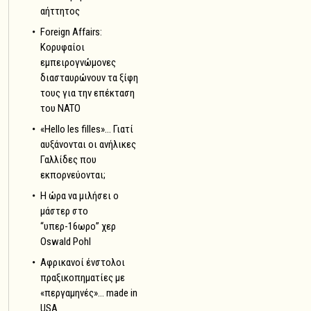
αήττητος
Foreign Affairs:
Κορυφαίοι
εμπειρογνώμονες
διασταυρώνουν τα ξίφη
τους για την επέκταση
του NATO
«Hello les filles»… Γιατί
αυξάνονται οι ανήλικες
Γαλλίδες που
εκπορνεύονται;
Η ώρα να μιλήσει ο
μάστερ στο
“υπερ-16ωρο” χερ
Oswald Pohl
Αφρικανοί ένστολοι
πραξικοπηματίες με
«περγαμηνές»… made in
USA