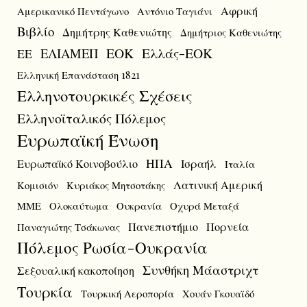
Αφρική
Αμερικανικό Πεντάγωνο
Αντόνιο Ταγιάνι
Βιβλίο
Δημήτρης Καθενιώτης
Δημήτριος Καθενιώτης
ΕΟΚ
Ελλάς-ΕΟΚ
ΕΛΙΑΜΕΠ
ΕΕ
Ελληνική Επανάσταση 1821
Ελληνοτουρκικές Σχέσεις
Ελληνοϊταλικός Πόλεμος
Ευρωπαϊκή Ένωση
ΗΠΑ
Ευρωπαϊκό Κοινοβούλιο
Ισραήλ
Ιταλία
Λατινική Αμερική
Κομισιόν
Κυριάκος Μητσοτάκης
ΜΜΕ
Ολοκαύτωμα
Ουκρανία
Οχυρά Μεταξά
Πανεπιστήμιο
Πορνεία
Παναγιώτης Τσάκωνας
Πόλεμος Ρωσία-Ουκρανία
Συνθήκη Μάαστριχτ
Σεξουαλική κακοποίηση
Τουρκία
Τουρκική Αεροπορία
Χουάν Γκουαϊδό