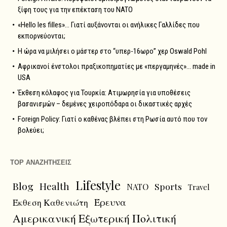
ξίφη τους για την επέκταση του NATO
«Hello les filles»… Γιατί αυξάνονται οι ανήλικες Γαλλίδες που
εκπορνεύονται;
Η ώρα να μιλήσει ο μάστερ στο “υπερ-16ωρο” χερ Oswald Pohl
Αφρικανοί ένστολοι πραξικοπηματίες με «περγαμηνές»… made in
USA
Έκθεση κόλαφος για Τουρκία: Ατιμωρησία για υποθέσεις
βασανισμών – δεμένες χειροπόδαρα οι δικαστικές αρχές
Foreign Policy: Γιατί ο καθένας βλέπει στη Ρωσία αυτό που τον
βολεύει;
TOP ΑΝΑΖΗΤΗΣΕΙΣ
Lifestyle
Blog
Health
Sports
NATO
Travel
Έρευνα
Έκθεση Καθενιώτη
Αμερικανική Εξωτερική Πολιτική