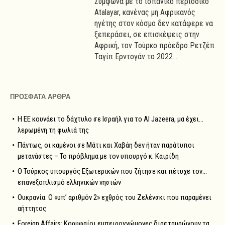
Σύμφωνα με το ισπανικό περιοδικό
Atalayar, κανένας μη Αφρικανός
ηγέτης στον κόσμο δεν κατάφερε να
ξεπεράσει, σε επισκέψεις στην
Αφρική, τον Τούρκο πρόεδρο Ρετζέπ
Ταγίπ Ερντογάν το 2022....
ΠΡΟΣΦΑΤΑ ΑΡΘΡΑ
Η ΕΕ κουνάει το δάχτυλο σε Ισραήλ για το Al Jazeera, μα έχει…
λερωμένη τη φωλιά της
Πάντως, οι καμένοι σε Μάτι και Χαβάη δεν ήταν παράτυποι
μετανάστες – Το πρόβλημα με τον υπουργό κ. Καιρίδη
Ο Τούρκος υπουργός Εξωτερικών που ζήτησε και πέτυχε τον…
επανεξοπλισμό ελληνικών νησιών
Ουκρανία: Ο «υπ’ αριθμόν 2» εχθρός του Ζελένσκι που παραμένει
αήττητος
Foreign Affairs: Κορυφαίοι εμπειρογνώμονες διασταυρώνουν τα