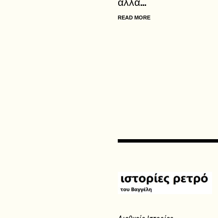
αλλά…
READ MORE