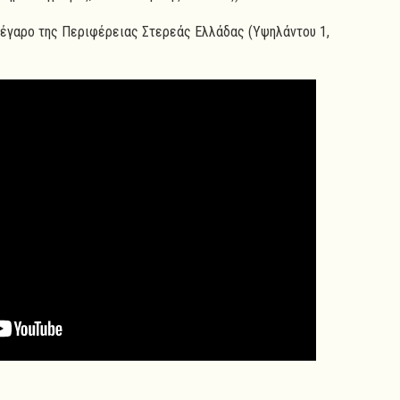
έγαρο της Περιφέρειας Στερεάς Ελλάδας (Υψηλάντου 1,