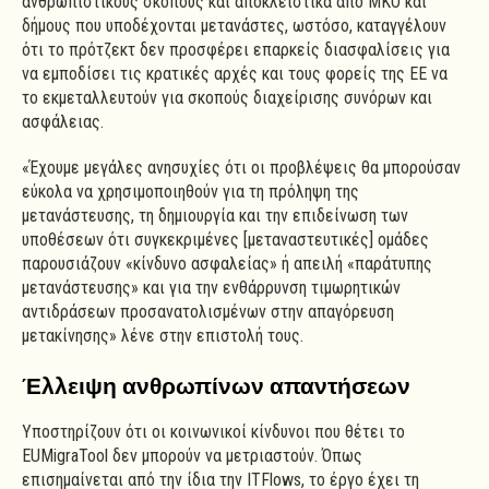
ανθρωπιστικούς σκοπούς και αποκλειστικά από ΜΚΟ και
δήμους που υποδέχονται μετανάστες, ωστόσο, καταγγέλουν
ότι το πρότζεκτ δεν προσφέρει επαρκείς διασφαλίσεις για
να εμποδίσει τις κρατικές αρχές και τους φορείς της ΕΕ να
το εκμεταλλευτούν για σκοπούς διαχείρισης συνόρων και
ασφάλειας.
«Έχουμε μεγάλες ανησυχίες ότι οι προβλέψεις θα μπορούσαν
εύκολα να χρησιμοποιηθούν για τη πρόληψη της
μετανάστευσης, τη δημιουργία και την επιδείνωση των
υποθέσεων ότι συγκεκριμένες [μεταναστευτικές] ομάδες
παρουσιάζουν «κίνδυνο ασφαλείας» ή απειλή «παράτυπης
μετανάστευσης» και για την ενθάρρυνση τιμωρητικών
αντιδράσεων προσανατολισμένων στην απαγόρευση
μετακίνησης» λένε στην επιστολή τους.
Έλλειψη ανθρωπίνων απαντήσεων
Υποστηρίζουν ότι οι κοινωνικοί κίνδυνοι που θέτει το
EUMigraTool δεν μπορούν να μετριαστούν. Όπως
επισημαίνεται από την ίδια την ITFlows, το έργο έχει τη