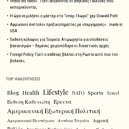
«Hello les filles»… Γιατί αυξάνονται οι ανήλικες Γαλλίδες που
εκπορνεύονται;
Η ώρα να μιλήσει ο μάστερ στο “υπερ-16ωρο” χερ Oswald Pohl
Αφρικανοί ένστολοι πραξικοπηματίες με «περγαμηνές»… made in
USA
Έκθεση κόλαφος για Τουρκία: Ατιμωρησία για υποθέσεις
βασανισμών – δεμένες χειροπόδαρα οι δικαστικές αρχές
Foreign Policy: Γιατί ο καθένας βλέπει στη Ρωσία αυτό που τον
βολεύει;
TOP ΑΝΑΖΗΤΗΣΕΙΣ
Lifestyle
Blog
Health
Sports
NATO
Travel
Έρευνα
Έκθεση Καθενιώτη
Αμερικανική Εξωτερική Πολιτική
Αφρική
Αμερικανικό Πεντάγωνο
Αντόνιο Ταγιάνι
Βιβλίο
Δημήτρης Καθενιώτης