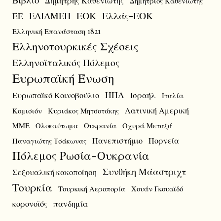
Δημήτριος Καθενιώτης
ΕΟΚ
Ελλάς-ΕΟΚ
ΕΛΙΑΜΕΠ
ΕΕ
Ελληνική Επανάσταση 1821
Ελληνοτουρκικές Σχέσεις
Ελληνοϊταλικός Πόλεμος
Ευρωπαϊκή Ένωση
ΗΠΑ
Ευρωπαϊκό Κοινοβούλιο
Ισραήλ
Ιταλία
Λατινική Αμερική
Κομισιόν
Κυριάκος Μητσοτάκης
ΜΜΕ
Ολοκαύτωμα
Ουκρανία
Οχυρά Μεταξά
Πανεπιστήμιο
Πορνεία
Παναγιώτης Τσάκωνας
Πόλεμος Ρωσία-Ουκρανία
Συνθήκη Μάαστριχτ
Σεξουαλική κακοποίηση
Τουρκία
Τουρκική Αεροπορία
Χουάν Γκουαϊδό
κορονοϊός
πανδημία