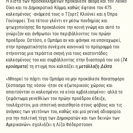
Η λίστα των προσκεκλημένων προκάλεσε ακόμα και τον Λευκό
Οίκο και το Δημοκρατικό Κόμμα, καθώς έφτανε του 475
καλεσμένους -ανάμεσά τους ο Τζορτζ Κλούνεϊ και η Όπρα
Γουίνφρεϊ. Ένα τέτοιο γλέντι εν μέσω πανδημίας και
φτωχοποίησης θα προκαλούσε την κοινή γνώμη και αυτό το
γνώριζαν και άνθρωποι του περιβάλλοντος του πρώην
προέδρου. Ωστόσο, ο Ομπάμα αν και φάνηκε να υπαναχωρεί,
στην πραγματικότητα συνέχισε κανονικά το πρόγραμμά του
στήνοντας μια τεράστια σκηνή για τους εκατοντάδες
καλεσμένους του και συμβάλλοντας στην διασπορά του ιού (
74
κρούσματα
) τη στιγμή που καλπάζει η
μετάλλαξη Δέλτα
.
«Μπορεί το πάρτι του Ομπάμα να μην προκάλεσε θανατηφόρο
ξέσπασμα της νόσου -ήταν σε εξωτερικούς χώρους και
απαιτούνταν οι καλεσμένοι να είναι εμβολιασμένοι- αλλά το
ξεφάντωμα γενεθλίων του πρώην προέδρου έδειξε,
τουλάχιστον, μια ιπποτική αναισθησία στους φόβους και τις
ανάγκες των γειτόνων του, καθώς και μια γενική αδιαφορία
για την πολιτική τύχη των Δημοκρατών και των δεινών των
Αμερικανών» σχολιάζει η Λίζα Φέδερστοουν.