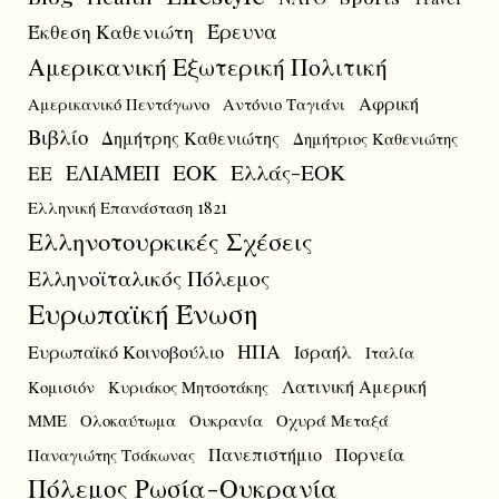
Έρευνα
Έκθεση Καθενιώτη
Αμερικανική Εξωτερική Πολιτική
Αφρική
Αμερικανικό Πεντάγωνο
Αντόνιο Ταγιάνι
Βιβλίο
Δημήτρης Καθενιώτης
Δημήτριος Καθενιώτης
ΕΟΚ
Ελλάς-ΕΟΚ
ΕΛΙΑΜΕΠ
ΕΕ
Ελληνική Επανάσταση 1821
Ελληνοτουρκικές Σχέσεις
Ελληνοϊταλικός Πόλεμος
Ευρωπαϊκή Ένωση
ΗΠΑ
Ευρωπαϊκό Κοινοβούλιο
Ισραήλ
Ιταλία
Λατινική Αμερική
Κομισιόν
Κυριάκος Μητσοτάκης
ΜΜΕ
Ολοκαύτωμα
Ουκρανία
Οχυρά Μεταξά
Πανεπιστήμιο
Πορνεία
Παναγιώτης Τσάκωνας
Πόλεμος Ρωσία-Ουκρανία