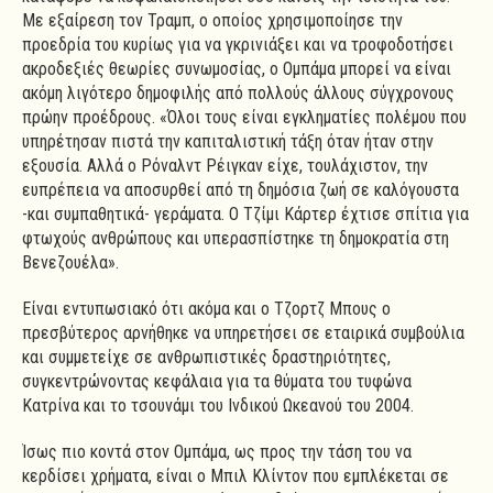
Με εξαίρεση τον Τραμπ, ο οποίος χρησιμοποίησε την
προεδρία του κυρίως για να γκρινιάξει και να τροφοδοτήσει
ακροδεξιές θεωρίες συνωμοσίας, ο Ομπάμα μπορεί να είναι
ακόμη λιγότερο δημοφιλής από πολλούς άλλους σύγχρονους
πρώην προέδρους. «Όλοι τους είναι εγκληματίες πολέμου που
υπηρέτησαν πιστά την καπιταλιστική τάξη όταν ήταν στην
εξουσία. Αλλά ο Ρόναλντ Ρέιγκαν είχε, τουλάχιστον, την
ευπρέπεια να αποσυρθεί από τη δημόσια ζωή σε καλόγουστα
-και συμπαθητικά- γεράματα. Ο Τζίμι Κάρτερ έχτισε σπίτια για
φτωχούς ανθρώπους και υπερασπίστηκε τη δημοκρατία στη
Βενεζουέλα».
Είναι εντυπωσιακό ότι ακόμα και ο Τζορτζ Μπους ο
πρεσβύτερος αρνήθηκε να υπηρετήσει σε εταιρικά συμβούλια
και συμμετείχε σε ανθρωπιστικές δραστηριότητες,
συγκεντρώνοντας κεφάλαια για τα θύματα του τυφώνα
Κατρίνα και το τσουνάμι του Ινδικού Ωκεανού του 2004.
Ίσως πιο κοντά στον Ομπάμα, ως προς την τάση του να
κερδίσει χρήματα, είναι ο Μπιλ Κλίντον που εμπλέκεται σε