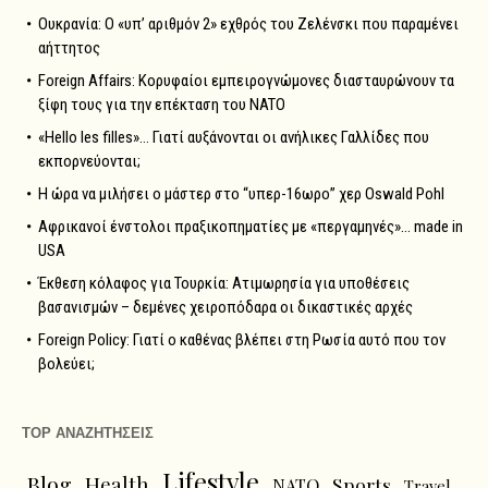
Ουκρανία: Ο «υπ’ αριθμόν 2» εχθρός του Ζελένσκι που παραμένει
αήττητος
Foreign Affairs: Κορυφαίοι εμπειρογνώμονες διασταυρώνουν τα
ξίφη τους για την επέκταση του NATO
«Hello les filles»… Γιατί αυξάνονται οι ανήλικες Γαλλίδες που
εκπορνεύονται;
Η ώρα να μιλήσει ο μάστερ στο “υπερ-16ωρο” χερ Oswald Pohl
Αφρικανοί ένστολοι πραξικοπηματίες με «περγαμηνές»… made in
USA
Έκθεση κόλαφος για Τουρκία: Ατιμωρησία για υποθέσεις
βασανισμών – δεμένες χειροπόδαρα οι δικαστικές αρχές
Foreign Policy: Γιατί ο καθένας βλέπει στη Ρωσία αυτό που τον
βολεύει;
TOP ΑΝΑΖΗΤΗΣΕΙΣ
Lifestyle
Blog
Health
Sports
NATO
Travel