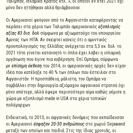
Ταλιμπάν, Ισλαμικό Κράτος κτλ…», οι οποίοι εν έτει 2021 όχι
μόνο δεν ηττήθηκαν αλλά θριάμβευσαν.
Οι Αμερικανοί φεύγουν από το Αφγανιστάν καταφέροντας να
περάσει στα χέρια των Ταλιμπάν αμερικανικός
εξοπλισμός
αξίας 83 δισ. δολ
σύμφωνα με αξιωματούχο του υπουργείου
Άμυνας των ΗΠΑ. Αν σκεφτεί κανείς ότι ο αμυντικός
προυπολογισμός της Ελλάδας ανέρχεται στα 5,5 εκ. δολ. το
2021 τότε γίνεται κατανοητό τι όπλα έχει λαβει η ισλαμική
οργάνωση που έγινε πια κυβέρνηση. Επί Ομπάμα, σύμφωνα
με
επίσημη έκθεση
του 2014, οι αμερικανικές αρχές δεν είχαν
ιδέα που κατέληξε το 40 % των όπλων που έστειλαν στο
Αφγανιστάν. Η προσπάθεια, μάλιστα, του Ομπάμα να
συμβάλλει στην δημιουργία αξιόμαχου αφγανικού στρατού όχι
μόνο απέτυχε, αλλά έφερε περισσότερο αίμα καθώς γέμισε η
χώρα με εξοπλισμό made in USA στα χέρια τοπικών
πολέμαρχων.
Ενδεικτικά, το 2013, οι αφγανικές δυνάμεις που εκπαίδευσαν
οι Αμερικανοί
έσφαξαν 20-30 ανθρώπους
στο χωριό Sejawand
μεταξύ των οποίων και παιδιά. Στις της ίδιας χρονιάς, οι