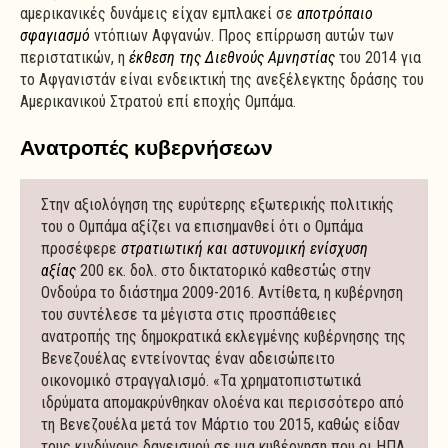
αμερικανικές δυνάμεις είχαν εμπλακεί σε
αποτρόπαιο
σφαγιασμό
ντόπιων Αφγανών. Προς επίρρωση αυτών των
περιστατικών, η
έκθεση της Διεθνούς Αμνηστίας
του 2014 για
το Αφγανιστάν είναι ενδεικτική της ανεξέλεγκτης δράσης του
Αμερικανικού Στρατού επί εποχής Ομπάμα.
Ανατροπές κυβερνήσεων
Στην αξιολόγηση της ευρύτερης εξωτερικής πολιτικής
του ο Ομπάμα αξίζει να επισημανθεί ότι ο Ομπάμα
προσέφερε
στρατιωτική και αστυνομική ενίσχυση
αξίας
200 εκ. δολ. στο δικτατορικό καθεστώς στην
Ονδούρα το διάστημα 2009-2016. Αντίθετα, η κυβέρνηση
του συντέλεσε τα μέγιστα στις προσπάθειες
ανατροπής της δημοκρατικά εκλεγμένης κυβέρνησης της
Βενεζουέλας εντείνοντας έναν αδεισώπειτο
οικονομικό στραγγαλισμό. «Τα χρηματοπιστωτικά
ιδρύματα απομακρύνθηκαν ολοένα και περισσότερο από
τη Βενεζουέλα μετά τον Μάρτιο του 2015, καθώς είδαν
τους κινδύνους δανεισμού σε μια κυβέρνηση που οι ΗΠΑ