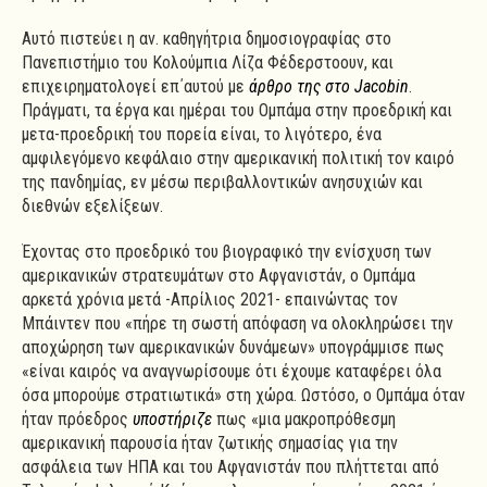
Αυτό πιστεύει η αν. καθηγήτρια δημοσιογραφίας στο
Πανεπιστήμιο του Κολούμπια Λίζα Φέδερστοουν, και
επιχειρηματολογεί επ΄αυτού με
άρθρο της στο Jacobin
.
Πράγματι, τα έργα και ημέραι του Ομπάμα στην προεδρική και
μετα-προεδρική του πορεία είναι, το λιγότερο, ένα
αμφιλεγόμενο κεφάλαιο στην αμερικανική πολιτική τον καιρό
της πανδημίας, εν μέσω περιβαλλοντικών ανησυχιών και
διεθνών εξελίξεων.
Έχοντας στο προεδρικό του βιογραφικό την ενίσχυση των
αμερικανικών στρατευμάτων στο Αφγανιστάν, ο Ομπάμα
αρκετά χρόνια μετά -Απρίλιος 2021- επαινώντας τον
Μπάιντεν που «πήρε τη σωστή απόφαση να ολοκληρώσει την
αποχώρηση των αμερικανικών δυνάμεων» υπογράμμισε πως
«είναι καιρός να αναγνωρίσουμε ότι έχουμε καταφέρει όλα
όσα μπορούμε στρατιωτικά» στη χώρα. Ωστόσο, ο Ομπάμα όταν
ήταν πρόεδρος
υποστήριζε
πως «μια μακροπρόθεσμη
αμερικανική παρουσία ήταν ζωτικής σημασίας για την
ασφάλεια των ΗΠΑ και του Αφγανιστάν που πλήττεται από