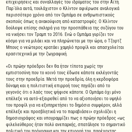
επιχειρήσεις και συναλλαγές του ιδρύματος του στην Αϊτή.
Παρ΄όλα αυτά, τουλάχιστον ο Κλίντον αφιέρωσε αναλογικά
περισσότερο χρόνο από τον Ομπάμα σε ανθρωπιστικούς
σκοπούς όπως η ανακούφιση από καταστροφές. Ο Κλίντον
δούλεψε επίσης σκληρά για την προσπάθεια της συζύγου του
να νικήσει τον Τραμπ το 2016. Ενώ ο Ομπάμα γυρίζει τον
κόσμο για να μιλάει και να πληρώνεται με την ώρα, ο Τζορτζ
Μπους ο νεώτερος κρατάει χαμηλό προφίλ και απασχολείται
ερασιτεχνικά με την ζωγραφική.
«Οι πρώην πρόεδροι δεν θα ήταν τίποτα χωρίς την
εμπιστοσύνη που το κοινό τους έδωσε κάποτε εκλέγοντάς
τους στην προεδρία. Μετά την προεδρία, όλη η κερδοφόρα
δύναμη και η πολιτιστική επιρροή τους πηγάζει από το
γεγονός ότι ο λαός τους ψήφισε κάποτε. Ο Ομπάμα όχι μόνο
επέλεξε να αυτό-εξαιρεθεί από το να αξιοποιήσει το υψηλό
του προφίλ για να εξυπηρετήσει το δημόσιο συμφέρον, αλλά
επέλεξε και προσβλητικά να το παραβιάσει» σχολιάζει η
δημοσιογράφος και υπογραμμίζει πως ο πρώην πρόεδρος «ως
φιλελεύθερος ήταν πολύ ανεπαρκής, σπατάλησε το σημαντικό
πολιτικό του πρόγραμμα και την επιρροή του, παρέχοντας