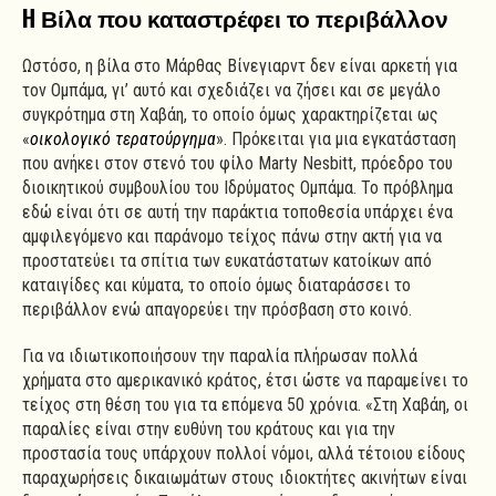
H Βίλα που καταστρέφει το περιβάλλον
Ωστόσο, η βίλα στο Μάρθας Βίνεγιαρντ δεν είναι αρκετή για
τον Ομπάμα, γι’ αυτό και σχεδιάζει να ζήσει και σε μεγάλο
συγκρότημα στη Χαβάη, το οποίο όμως χαρακτηρίζεται ως
«
οικολογικό τερατούργημα
». Πρόκειται για μια εγκατάσταση
που ανήκει στον στενό του φίλο Marty Nesbitt, πρόεδρο του
διοικητικού συμβουλίου του Ιδρύματος Ομπάμα. Το πρόβλημα
εδώ είναι ότι σε αυτή την παράκτια τοποθεσία υπάρχει ένα
αμφιλεγόμενο και παράνομο τείχος πάνω στην ακτή για να
προστατεύει τα σπίτια των ευκατάστατων κατοίκων από
καταιγίδες και κύματα, το οποίο όμως διαταράσσει το
περιβάλλον ενώ απαγορεύει την πρόσβαση στο κοινό.
Για να ιδιωτικοποιήσουν την παραλία πλήρωσαν πολλά
χρήματα στο αμερικανικό κράτος, έτσι ώστε να παραμείνει το
τείχος στη θέση του για τα επόμενα 50 χρόνια. «Στη Χαβάη, οι
παραλίες είναι στην ευθύνη του κράτους και για την
προστασία τους υπάρχουν πολλοί νόμοι, αλλά τέτοιου είδους
παραχωρήσεις δικαιωμάτων στους ιδιοκτήτες ακινήτων είναι