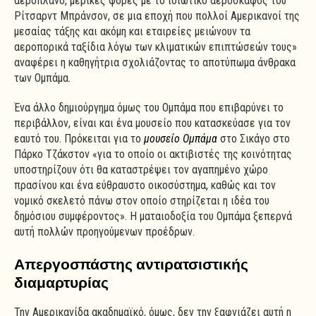
αεροπλάνο, μερικές φορές με το ιδιωτικό αεροσκάφος του
Ρίτσαρντ Μπράνσον, σε μια εποχή που πολλοί Αμερικανοί της
μεσαίας τάξης και ακόμη και εταιρείες μειώνουν τα
αεροπορικά ταξίδια λόγω των κλιματικών επιπτώσεών τους»
αναφέρει η καθηγήτρια σχολιάζοντας το αποτύπωμα άνθρακα
των Ομπάμα.
Ένα άλλο δημιούργημα όμως του Ομπάμα που επιβαρύνει το
περιβάλλον, είναι και ένα μουσείο που κατασκεύασε για τον
εαυτό του. Πρόκειται για το
μουσείο Ομπάμα
στο Σικάγο στο
Πάρκο Τζάκστον «για το οποίο οι ακτιβιστές της κοινότητας
υποστηρίζουν ότι θα καταστρέψει τον αγαπημένο χώρο
πρασίνου και ένα εύθραυστο οικοσύστημα, καθώς και τον
νομικό σκελετό πάνω στον οποίο στηρίζεται η ιδέα του
δημόσιου συμφέροντος». Η ματαιοδοξία του Ομπάμα ξεπερνά
αυτή πολλών προηγούμενων προέδρων.
Απεργοσπάστης αντιρατσιστικής
διαμαρτυρίας
Την Αμερικανίδα ακαδημαϊκό, όμως, δεν την ξαφνιάζει αυτή η