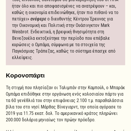
ήταν όλο και πιο αποφασισμένες να ανατρέψουν – και,
καθώς η οικονομία επιδεινώθηκε, ήταν πιο πιθανό να το
πετύχει»
ανέφερε
ο διευθυντής Κέντρου Έρευνας για
την Οικονομική και Πολιτική στην Ουάσινγκτον Mark
Weisbrot. Ενδεικτικά, η βρεφική θνησιμότητα στη
Βενεζουέλα εκτοξεύτηκε την περίοδο που επέβαλε
κυρώσεις ο Ομπάμα, σύμφωνα με τα στοιχεία της
Παγκόσμιας Τράπεζας, καθώς το σύστημα έπασχε από
ελλείψεις.
Κορονοπάρτι
Τη στιγμή που πλησίαζαν οι Ταλιμπάν στην Καμπούλ, ο Μπαράκ
Ομπάμα επιδόθηκε στην οργάνωση ενός κολοσιαίου πάρτυ για
τα 60 γενέθλιά του στην επιφάνειας 2.100 τ.μ. παραθαλάσσια
βίλα του στο νησί Μάρθας Βίνεγιαρντ, την οποία αγόρασε το
2019 για 11.75 εκατ. δολ. Το αμερικανικό κράτος πληρώνει
200.000 δολάρια μηνιαίως τον πρώην πρόεδρο.