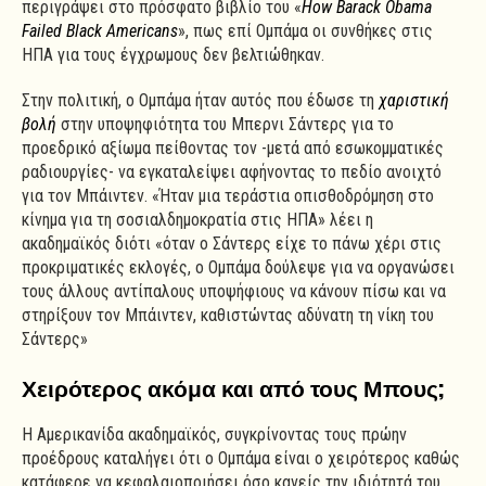
περιγράψει στο πρόσφατο βιβλίο του «
How Barack Obama
Failed Black Americans
», πως επί Ομπάμα οι συνθήκες στις
ΗΠΑ για τους έγχρωμους δεν βελτιώθηκαν.
Στην πολιτική, ο Ομπάμα ήταν αυτός που έδωσε τη
χαριστική
βολή
στην υποψηφιότητα του Μπερνι Σάντερς για το
προεδρικό αξίωμα πείθοντας τον -μετά από εσωκομματικές
ραδιουργίες- να εγκαταλείψει αφήνοντας το πεδίο ανοιχτό
για τον Μπάιντεν. «Ήταν μια τεράστια οπισθοδρόμηση στο
κίνημα για τη σοσιαλδημοκρατία στις ΗΠΑ» λέει η
ακαδημαϊκός διότι «όταν ο Σάντερς είχε το πάνω χέρι στις
προκριματικές εκλογές, ο Ομπάμα δούλεψε για να οργανώσει
τους άλλους αντίπαλους υποψήφιους να κάνουν πίσω και να
στηρίξουν τον Μπάιντεν, καθιστώντας αδύνατη τη νίκη του
Σάντερς»
Χειρότερος ακόμα και από τους Μπους;
Η Αμερικανίδα ακαδημαϊκός, συγκρίνοντας τους πρώην
προέδρους καταλήγει ότι ο Ομπάμα είναι ο χειρότερος καθώς
κατάφερε να κεφαλαιοποιήσει όσο κανείς την ιδιότητά του.