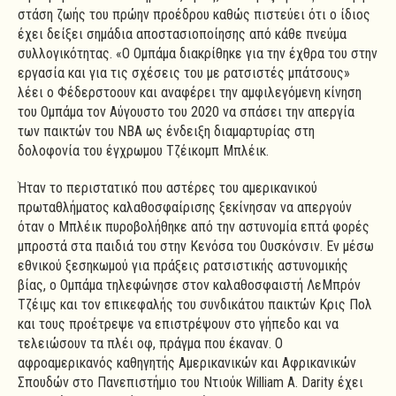
στάση ζωής του πρώην προέδρου καθώς πιστεύει ότι ο ίδιος
έχει δείξει σημάδια αποστασιοποίησης από κάθε πνεύμα
συλλογικότητας. «Ο Ομπάμα διακρίθηκε για την έχθρα του στην
εργασία και για τις σχέσεις του με ρατσιστές μπάτσους»
λέει ο Φέδερστοουν και αναφέρει την αμφιλεγόμενη κίνηση
του Ομπάμα τον Αύγουστο του 2020 να σπάσει την απεργία
των παικτών του NBA ως ένδειξη διαμαρτυρίας στη
δολοφονία του έγχρωμου Τζέικομπ Μπλέικ.
Ήταν το περιστατικό που αστέρες του αμερικανικού
πρωταθλήματος καλαθοσφαίρισης ξεκίνησαν να απεργούν
όταν ο Μπλέικ πυροβολήθηκε από την αστυνομία επτά φορές
μπροστά στα παιδιά του στην Κενόσα του Ουσκόνσιν. Εν μέσω
εθνικού ξεσηκωμού για πράξεις ρατσιστικής αστυνομικής
βίας, ο Ομπάμα τηλεφώνησε στον καλαθοσφαιστή ΛεΜπρόν
Τζέιμς και τον επικεφαλής του συνδικάτου παικτών Κρις Πολ
και τους προέτρεψε να επιστρέψουν στο γήπεδο και να
τελειώσουν τα πλέι οφ, πράγμα που έκαναν. Ο
αφροαμερικανός καθηγητής Αμερικανικών και Αφρικανικών
Σπουδών στο Πανεπιστήμιο του Ντιούκ William A. Darity έχει